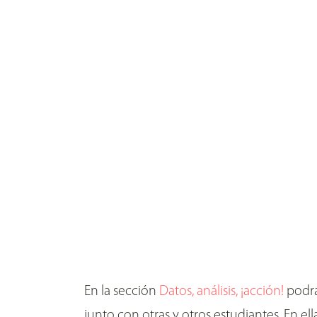
En la sección
Datos, análisis, ¡acción!
podrá
junto con otras y otros estudiantes. En el