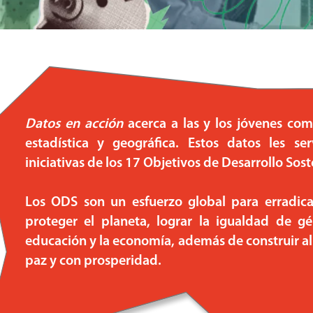
Datos en acción
acerca a las y los jóvenes com
estadística y geográfica. Estos datos les se
iniciativas de los 17 Objetivos de Desarrollo Sos
 a las y los jóvenes
Los ODS son un esfuerzo global para erradica
proteger el planeta, lograr la igualdad de g
educación y la economía, además de construir a
paz y con prosperidad.