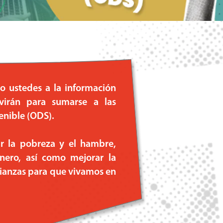
o ustedes a la información
rvirán para sumarse a las
tenible (ODS).
r la pobreza y el hambre,
énero, así como mejorar la
lianzas para que vivamos en