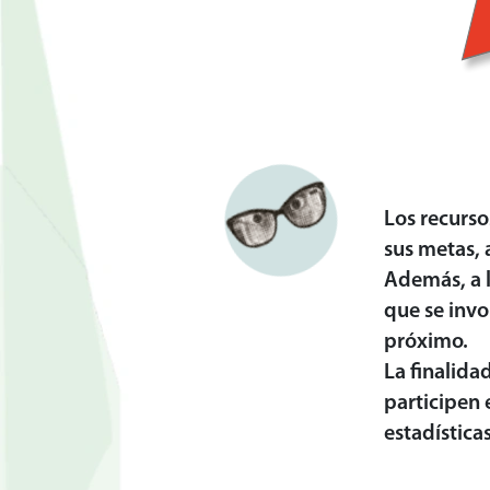
Los recurso
sus metas, 
Además, a l
que se invo
próximo.
La finalida
participen 
estadística