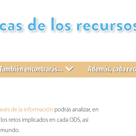
sos educativos
, También encontrarás..., Y 
También encontrarás...
Además, cada recu
vés de la información
podrás analizar, en
os retos implicados en cada ODS, así
l mundo.