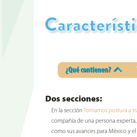
Características de los recur
pestañas, ¿Qué contiene?
¿Qué contienen?
Dos secciones:
En la sección
Tomamos postura a tra
compañía de una persona experta, l
como sus avances para México y e